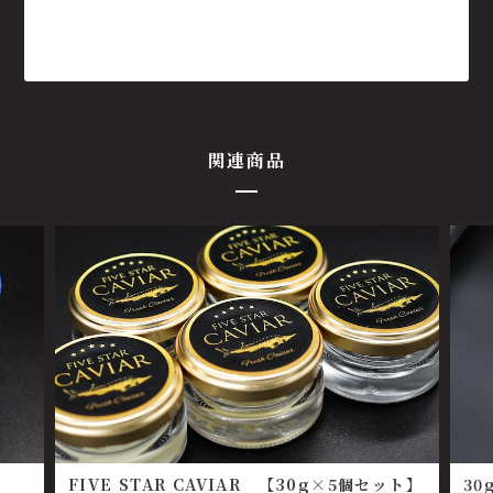
関連商品
FIVE STAR CAVIAR 【30g×5個セット】
3