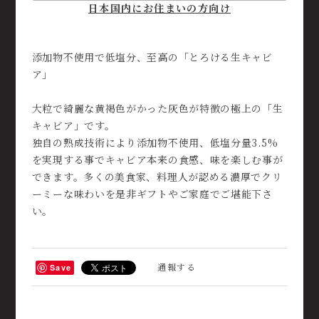
日本国内にお住まいの方向け
添加物不使用で低塩分、至高の「とろける生キャビ
ア」
大粒で綺麗な黄褐色がかった灰色が特徴の極上の「生
キャビア」です。
独自の熟成技術により添加物不使用、低塩分量3.5%
を実現する事でキャビア本来の食感、味を楽しむ事が
できます。多くの美食家、料理人が認める濃厚でクリ
ーミーな味わいを是非ギフトやご家庭でご堪能下さ
い。
通報する
Save