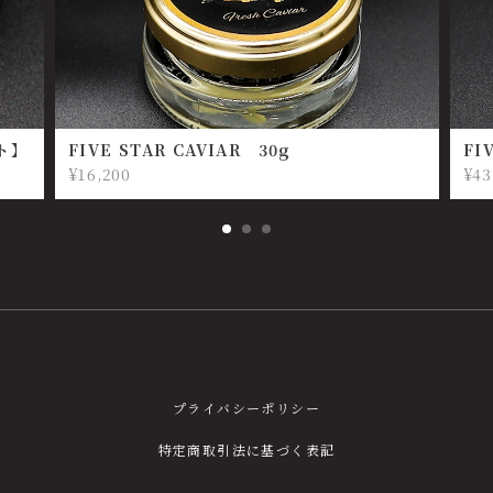
ット】
FIVE STAR CAVIAR 30g
FI
¥16,200
¥43
プライバシーポリシー
特定商取引法に基づく表記