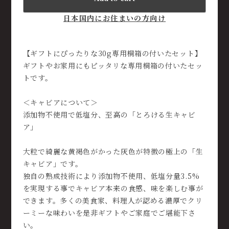
日本国内にお住まいの方向け
【ギフトにぴったりな30g専用桐箱の付いたセット】
ギフトやお家用にもピッタリな専用桐箱の付いたセッ
トです。
＜キャビアについて＞
添加物不使用で低塩分、至高の「とろける生キャビ
ア」
大粒で綺麗な黄褐色がかった灰色が特徴の極上の「生
キャビア」です。
独自の熟成技術により添加物不使用、低塩分量3.5%
を実現する事でキャビア本来の食感、味を楽しむ事が
できます。多くの美食家、料理人が認める濃厚でクリ
ーミーな味わいを是非ギフトやご家庭でご堪能下さ
い。