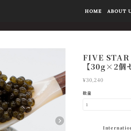
HOME
ABOUT 
FIVE STA
【30g×2
¥30,240
数量
Internatio