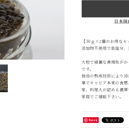
日本国
【30ｇ×2個のお得なセ
添加物不使用で低塩分、
大粒で綺麗な黄褐色がか
です。
独自の熟成技術により添
事でキャビア本来の食感
家、料理人が認める濃厚
家庭でご堪能下さい。
Save