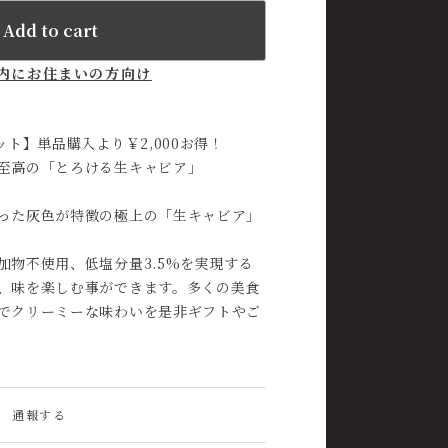
Add to cart
内にお住まいの方向け
ット】単品購入より￥2,000お得！
至高の「とろける生キャビア」
った灰色が特徴の極上の「生キャビア」
加物不使用、低塩分量3.5%を実現する
、味を楽しむ事ができます。多くの美食
でクリーミーな味わいを是非ギフトやご
通報する